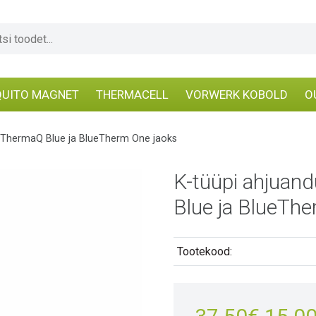
UITO MAGNET
THERMACELL
VORWERK KOBOLD
O
 ThermaQ Blue ja BlueTherm One jaoks
K-tüüpi ahjuan
Blue ja BlueTh
Tootekood:
Algn