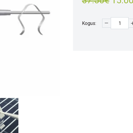
37.50
€
15.0
hind
oli:
Kogus:
37.50