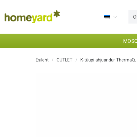
MOSQ
Esileht
/
OUTLET
/
K-tüüpi ahjuandur ThermaQ,