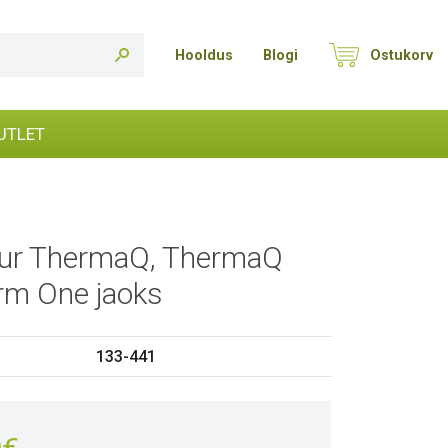
Hooldus
Blogi
Ostukorv
UTLET
dur ThermaQ, ThermaQ
erm One jaoks
133-441
e
Praegune