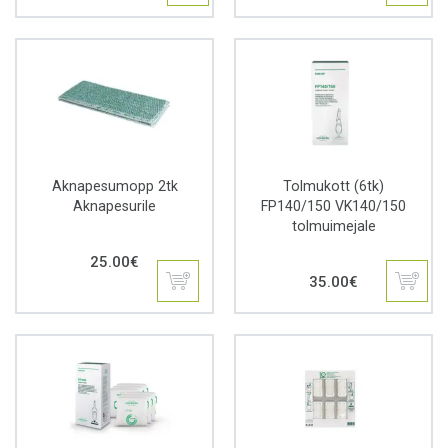
49.00€.
22.95€.
Aknapesumopp 2tk
Tolmukott (6tk)
Aknapesurile
FP140/150 VK140/150
tolmuimejale
25.00
€
35.00
€