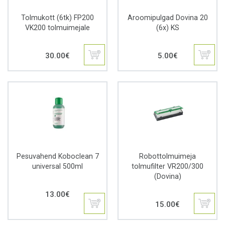
Tolmukott (6tk) FP200
Aroomipulgad Dovina 20
VK200 tolmuimejale
(6x) KS
30.00
€
5.00
€
Pesuvahend Koboclean 7
Robottolmuimeja
universal 500ml
tolmufilter VR200/300
(Dovina)
13.00
€
15.00
€