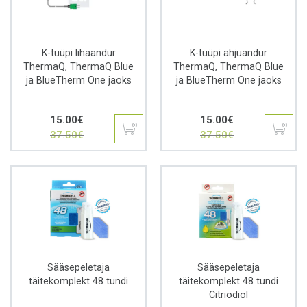
K-tüüpi lihaandur
K-tüüpi ahjuandur
ThermaQ, ThermaQ Blue
ThermaQ, ThermaQ Blue
ja BlueTherm One jaoks
ja BlueTherm One jaoks
Algne
Praegune
Algne
Praegune
15.00
€
15.00
€
hind
hind
hind
hind
37.50
€
37.50
€
oli:
on:
oli:
on:
37.50€.
15.00€.
37.50€.
15.00€.
Sääsepeletaja
Sääsepeletaja
täitekomplekt 48 tundi
täitekomplekt 48 tundi
Citriodiol