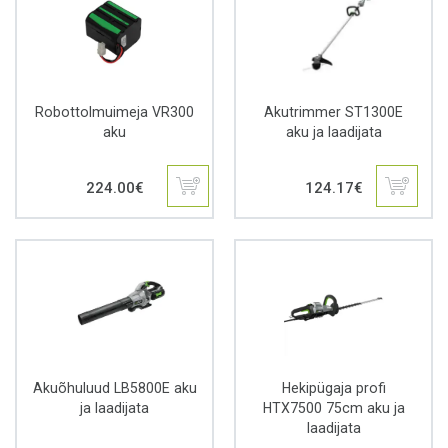
Robottolmuimeja VR300
Akutrimmer ST1300E
aku
aku ja laadijata
224.00
€
124.17
€
Akuõhuluud LB5800E aku
Hekipügaja profi
ja laadijata
HTX7500 75cm aku ja
laadijata