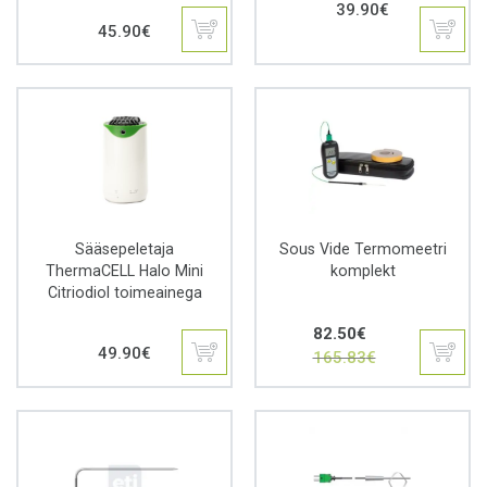
39.90
€
45.90
€
Sääsepeletaja
Sous Vide Termomeetri
ThermaCELL Halo Mini
komplekt
Citriodiol toimeainega
Algne
Praegune
82.50
€
hind
hind
49.90
€
165.83
€
oli:
on:
165.83€.
82.50€.