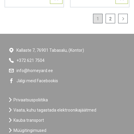
1
2
Kallaste 7, 76901 Tabasalu, (Kontor)
+372 621 7504
info@homeyard.ee
Jälgi meid Facebookis
Privaatsuspoliitika
Vaata, kuhu tagastada elektroonikajäätmed
Kauba transport
Müügitingimused