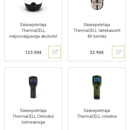
Sääsepeletaja
Sääsepeletaja
ThermaCELL
ThermaCELL täitekassett
miljöövalgusega akutoitel
40 tunniks
123.90
€
32.90
€
Sääsepeletaja
Sääsepeletaja
ThermaCELL Citriodiol
ThermaCELL roheline
toimeainega