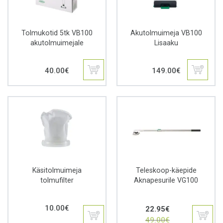
Tolmukotid 5tk VB100
Akutolmuimeja VB100
akutolmuimejale
Lisaaku
40.00
€
149.00
€
Käsitolmuimeja
Teleskoop-käepide
tolmufilter
Aknapesurile VG100
Algne
Praegune
10.00
€
22.95
€
hind
hind
49.00
€
oli:
on: