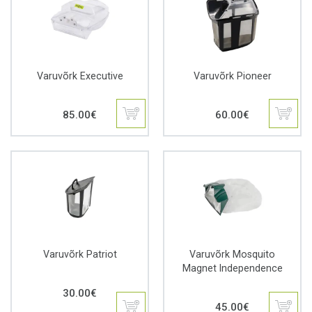
Varuvõrk Executive
Varuvõrk Pioneer
85.00
€
60.00
€
Varuvõrk Patriot
Varuvõrk Mosquito
Magnet Independence
30.00
€
45.00
€