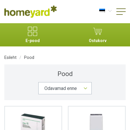
E-pood
Ostukorv
Esileht
/
Pood
Pood